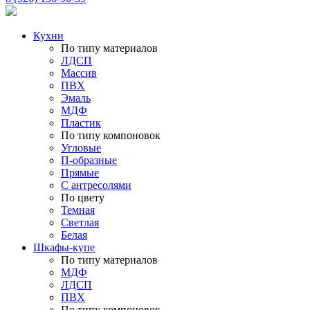
Кухни
По типу материалов
ЛДСП
Массив
ПВХ
Эмаль
МДФ
Пластик
По типу компоновок
Угловые
П-образные
Прямые
С антресолями
По цвету
Темная
Светлая
Белая
Шкафы-купе
По типу материалов
МДФ
ЛДСП
ПВХ
По типу компоновок