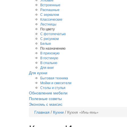
Встроенные
Распашные
С зеркалом
Классические
Лестницы
По цвету
С фотопечатью
С рисунком
Белые
По назначению
В прихожую
В гостиную
В спальню
Для книг
Для кухни
Бытовая техника
Мойки и смесители
Столы и стулья
Обновление мебели
Полезные советы
Экономь с максис
Главная
/
Кухни
/
Кухня «Инь-янь»