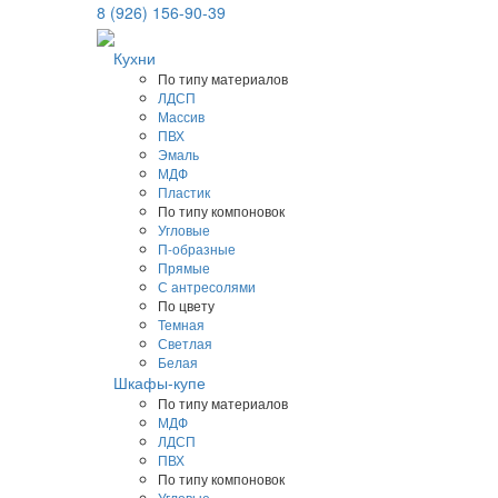
8 (926) 156-90-39
Кухни
По типу материалов
ЛДСП
Массив
ПВХ
Эмаль
МДФ
Пластик
По типу компоновок
Угловые
П-образные
Прямые
С антресолями
По цвету
Темная
Светлая
Белая
Шкафы-купе
По типу материалов
МДФ
ЛДСП
ПВХ
По типу компоновок
Угловые