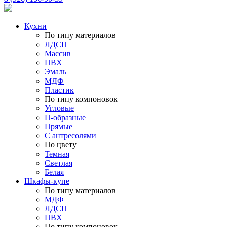
Кухни
По типу материалов
ЛДСП
Массив
ПВХ
Эмаль
МДФ
Пластик
По типу компоновок
Угловые
П-образные
Прямые
С антресолями
По цвету
Темная
Светлая
Белая
Шкафы-купе
По типу материалов
МДФ
ЛДСП
ПВХ
По типу компоновок