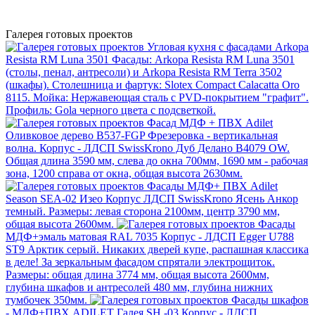
Галерея готовых проектов
Угловая кухня с фасадами Arkopa
Resista RM Luna 3501
Фасады: Arkopa Resista RM Luna 3501
(столы, пенал, антресоли) и Arkopa Resista RM Terra 3502
(шкафы). Столешница и фартук: Slotex Compact Calacatta Oro
8115. Мойка: Нержавеющая сталь с PVD-покрытием "графит".
Профиль: Gola черного цвета с подсветкой.
Фасад МДФ + ПВХ Adilet
Оливковое дерево B537-FGP
Фрезеровка - вертикальная
волна. Корпус - ЛДСП SwissKrono Дуб Делано В4079 OW.
Общая длина 3590 мм, слева до окна 700мм, 1690 мм - рабочая
зона, 1200 справа от окна, общая высота 2630мм.
Фасады МДФ+ ПВХ Adilet
Season SEA-02 Изео
Корпус ЛДСП SwissKrono Ясень Анкор
темный. Размеры: левая сторона 2100мм, центр 3790 мм,
общая высота 2600мм.
Фасады
МДФ+эмаль матовая RAL 7035
Корпус - ЛДСП Egger U788
ST9 Арктик серый. Никаких дверей купе, распашная классика
в деле! За зеркальным фасадом спрятали электрощиток.
Размеры: общая длина 3774 мм, общая высота 2600мм,
глубина шкафов и антресолей 480 мм, глубина нижних
тумбочек 350мм.
Фасады шкафов
- МДФ+ПВХ ADILET Галея SH -03
Корпус - ЛДСП