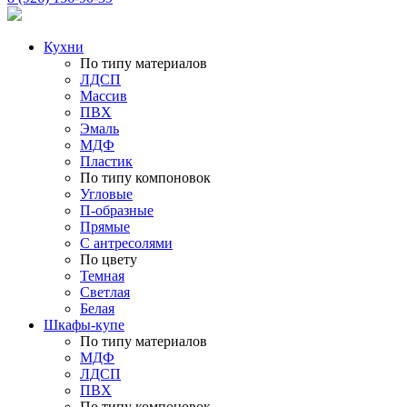
Кухни
По типу материалов
ЛДСП
Массив
ПВХ
Эмаль
МДФ
Пластик
По типу компоновок
Угловые
П-образные
Прямые
С антресолями
По цвету
Темная
Светлая
Белая
Шкафы-купе
По типу материалов
МДФ
ЛДСП
ПВХ
По типу компоновок