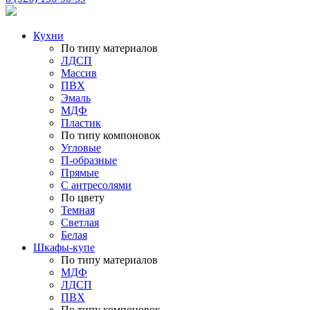
Кухни
По типу материалов
ЛДСП
Массив
ПВХ
Эмаль
МДФ
Пластик
По типу компоновок
Угловые
П-образные
Прямые
С антресолями
По цвету
Темная
Светлая
Белая
Шкафы-купе
По типу материалов
МДФ
ЛДСП
ПВХ
По типу компоновок