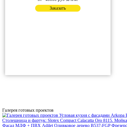
Заказать
Галерея готовых проектов
Угловая кухня с фасадами Arkopa 
Столешница и фартук: Slotex Compact Calacatta Oro 8115. Мой
Фасад МДФ + ПВХ Adilet Оливковое дерево B537-FGP
Фрезеро