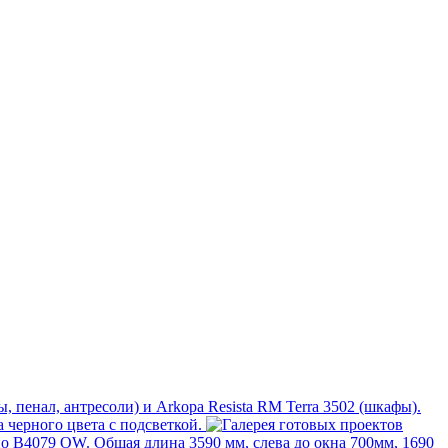
, пенал, антресоли) и Arkopa Resista RM Terra 3502 (шкафы).
 черного цвета с подсветкой.
о В4079 OW. Общая длина 3590 мм, слева до окна 700мм, 1690