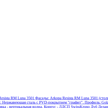
Resista RM Luna 3501
Фасады: Arkopa Resista RM Luna 3501 (столы
ка: Нержавеющая сталь с PVD-покрытием "графит". Профиль: Gola
вка - вертикальная волна. Корпус - ЛДСП SwissKrono Дуб Делан