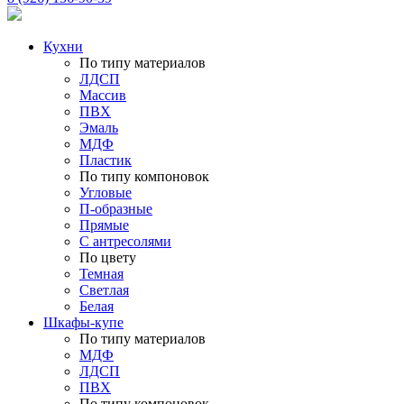
Кухни
По типу материалов
ЛДСП
Массив
ПВХ
Эмаль
МДФ
Пластик
По типу компоновок
Угловые
П-образные
Прямые
С антресолями
По цвету
Темная
Светлая
Белая
Шкафы-купе
По типу материалов
МДФ
ЛДСП
ПВХ
По типу компоновок