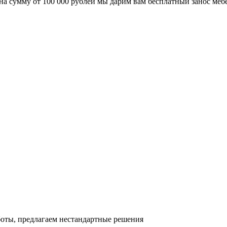
а сумму от 100 000 рублей мы дарим вам бесплатный занос меб
!
оты, предлагаем нестандартные решения