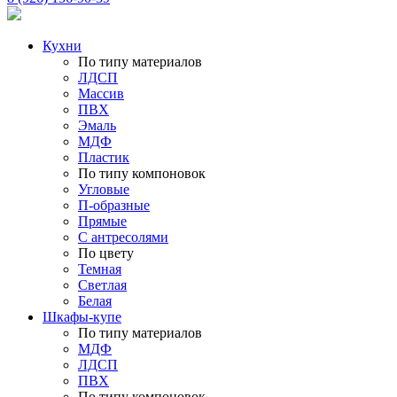
Кухни
По типу материалов
ЛДСП
Массив
ПВХ
Эмаль
МДФ
Пластик
По типу компоновок
Угловые
П-образные
Прямые
С антресолями
По цвету
Темная
Светлая
Белая
Шкафы-купе
По типу материалов
МДФ
ЛДСП
ПВХ
По типу компоновок